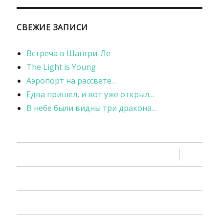
СВЕЖИЕ ЗАПИСИ
Встреча в Шангри-Ле
The Light is Young
Аэропорт на рассвете…
Едва пришел, и вот уже открыл…
В небе были видны три дракона…
раскрыть
Книги
дочернее
меню
Мастерская
Лавка