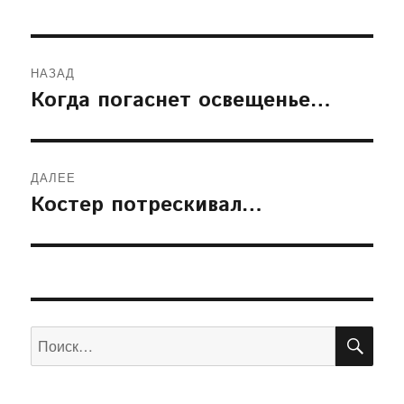
Навигация
НАЗАД
по
Когда погаснет освещенье…
Предыдущая
запись:
записям
ДАЛЕЕ
Костер потрескивал…
Следующая
запись:
ПОИ
Искать: