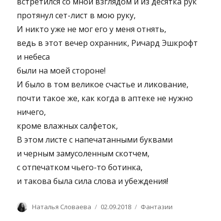
встретился со мной взглядом и из десятка рук
протянул сет-лист в мою руку,
И никто уже не мог его у меня отнять,
ведь в этот вечер охранник, Ричард Эшкрофт
и небеса
были на моей стороне!
И было в том великое счастье и ликование,
почти такое же, как когда в аптеке не нужно
ничего,
кроме влажных салфеток,
В этом листе с напечатанными буквами
и черным замусоленным скотчем,
с отпечатком чьего-то ботинка,
и такова была сила слова и убеждения!
Автор
Опубликовано
Рубрики
Наталья Словаева
02.09.2018
Фантазии