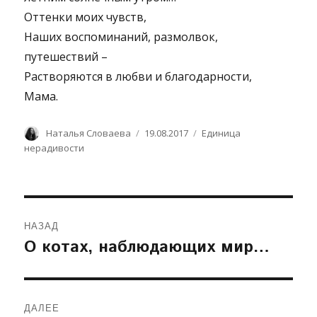
Оттенки моих чувств,
Наших воспоминаний, размолвок,
путешествий –
Растворяются в любви и благодарности,
Мама.
Автор
Опубликовано
Рубрики
Наталья Словаева
19.08.2017
Единица
нерадивости
Навигация
НАЗАД
по
О котах, наблюдающих мир…
Предыдущая
запись:
записям
ДАЛЕЕ